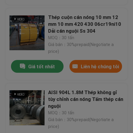
Thép cuộn cán nóng
Thép cuộn cán nóng 10 mm 12
mm 10 mm 420 430 06cr19ni10
Dải cán nguội Ss 304
Tấm thép không gỉ
MOQ：30 tấn
Giá bán：30%prepaid(Negotiate a
price)
Tấm thép hoa văn
Giá tốt nhất
Liên hệ chúng tôi
Tấm thép không gỉ gương
Dàn ống thép không gỉ
AISI 904L 1.8M Thép không gỉ
tùy chỉnh cán nóng Tấm thép cán
nguội
ống hàn thép không gỉ
MOQ：30 tấn
Giá bán：30%prepaid(Negotiate a
price)
góc thép không gỉ