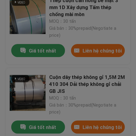
Thép cuộn cán nóng bề mặt 3
mm 1D Xây dựng Tấm thép
chống mài mòn
Về chúng tôi
MOQ：30 tấn
Giá bán：30%prepaid(Negotiate a
price)
Tham quan nhà máy
Giá tốt nhất
Liên hệ chúng tôi
Kiểm soát chất lượng
Liên hệ chúng tôi
Cuộn dây thép không gỉ 1,5M 2M
410 304 Dải thép không gỉ chải
GB JIS
Yêu cầu báo giá
MOQ：30 tấn
Giá bán：30%prepaid(Negotiate a
price)
cuộn dây thép không gỉ
Giá tốt nhất
Liên hệ chúng tôi
Thép cuộn cán nguội