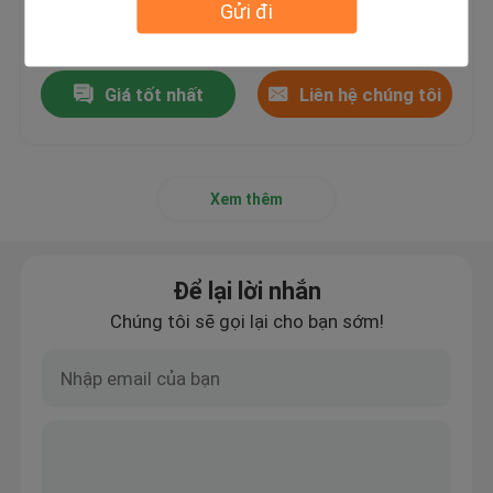
Gửi đi
Giá bán：30%prepaid(Negotiate a
price)
tấm nhôm
Giá tốt nhất
Liên hệ chúng tôi
Tấm nhôm hoa văn
Xem thêm
Để lại lời nhắn
Chúng tôi sẽ gọi lại cho bạn sớm!