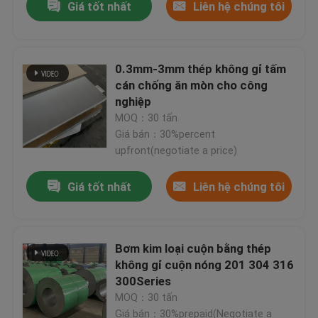
Giá tốt nhất
Liên hệ chúng tôi
0.3mm-3mm thép không gỉ tấm
cán chống ăn mòn cho công
nghiệp
Thép không gỉ 0,3mm 316L Dải chính xác Thép không gỉ Khe cuộn màu trắng bạc
MOQ：30 tấn
Tấm cán thép không gỉ 2B 304l 444 Cán nguội ASME 5mm
Giá bán：30%percent
upfront(negotiate a price)
Tấm cán thép không gỉ 310S 904L Tấm cán nóng bằng thép không gỉ 2000MM
Tấm thép không gỉ ca rô 8M Kim loại hoa văn kim cương
Giá tốt nhất
Liên hệ chúng tôi
Trang trí Chống ăn mòn Hoàn thiện Thép tấm Thép không gỉ Tấm 2b Hoàn thiện #8
Tấm thép không gỉ được đánh bóng 2B Cán nguội 1mm 2b Kết thúc
Nhà
Ống thép không gỉ liền mạch ASTM Ống dòng chất lỏng rỗng ISO 9001
Bơm kim loại cuộn bằng thép
Ống hàn thép không gỉ SUS201 304 AISI Chống ăn mòn Ống hàn Ss 304
không gỉ cuộn nóng 201 304 316
Sản phẩm
300Series
Thép không gỉ 1000mm 2000mm Góc bằng thép không gỉ L Profile 304 316
MOQ：30 tấn
Hồ sơ kênh thép 2M Thép kết cấu có rãnh hình chữ C 6m được đánh bóng
Video
Giá bán：30%prepaid(Negotiate a