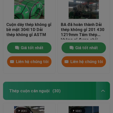
Kênh thép không gỉ
Cuộn dây thép không gỉ
BA đã hoàn thành Dải
thép không gỉ tôi dầm
bề mặt 304l 1D Dải
thép không gỉ 201 430
thép không gỉ ASTM
1219mm Tấm thép
không gỉ được chải
Thanh tròn thép không gỉ
Giá tốt nhất
Giá tốt nhất
mặt bích thép không gỉ
Liên hệ chúng tôi
Liên hệ chúng tôi
Tấm thép không gỉ được đánh bóng
Thép cuộn cán nguội
(30)
Thanh kim loại đen
tấm cắt thép