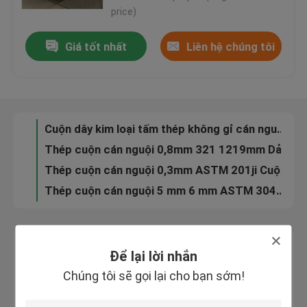
Tấm cắt thép bền Tấm cắt kim loại Màu trắng bạc
price)
Thanh kim loại đen 3M Thanh thép cán nóng màu trắng bạc
Về chúng tôi
Giá tốt nhất
Liên hệ chúng tôi
Khả năng chống ăn mòn Mặt bích thép không gỉ 4 inch 304 Mặt bích thép tấm 20mm
Cuộn dây thép không gỉ 0,5MM 0,4mm Cuộn dây thép không gỉ SUS 316l 2B BA
Tham quan nhà máy
Cuộn thép cán nguội 0,4mm 316L Giá cuộn Cr Bề mặt 2B
Cuộn dây kim loại tấm thép không gỉ cán nguội 1500mm Dải thép không gỉ 301 0,6mm
Kiểm soát chất lượng
Thép cuộn cán nguội 0,8mm 321 1219mm Dải thép không gỉ 10 mm AISI
Thép cuộn cán nguội 0,3mm ASTM 201ji Cuộn dây gia nhiệt kim loại 1500mm
Liên hệ chúng tôi
Thép cuộn cán nguội 5 mm 6 mm ASTM 304L 316L Cổ phiếu cuộn kim loại
Tấm thép không gỉ 300 Series 310s 430 Cuộn dây thép không gỉ 2b S31254 904L
Yêu cầu báo giá
Để lại lời nhắn
Để lại lời nhắn
cuộn dây thép không gỉ
Chúng tôi sẽ gọi lại cho bạn sớm!
Chúng tôi sẽ gọi lại cho bạn sớm!
Thép cuộn cán nguội