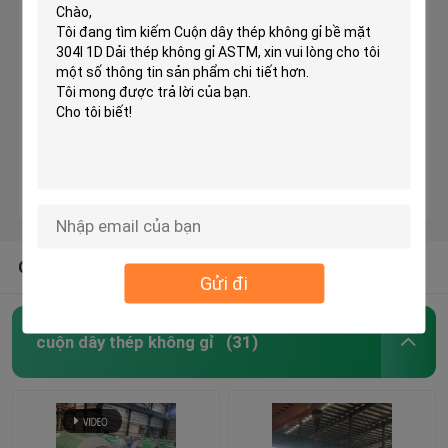
Thép cuộn cán nóng
Tấm thép không gỉ
Tấm thép hoa văn
Tấm thép không gỉ gương
CÁC LOẠI KHÁC TỪ CHÚNG TÔI
Gửi đi
Dàn ống thép không gỉ
cuộn dây thép không gỉ
(31)
ống hàn thép không gỉ
góc thép không gỉ