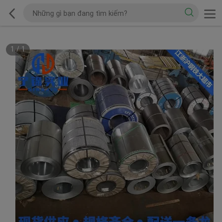
1
/
1