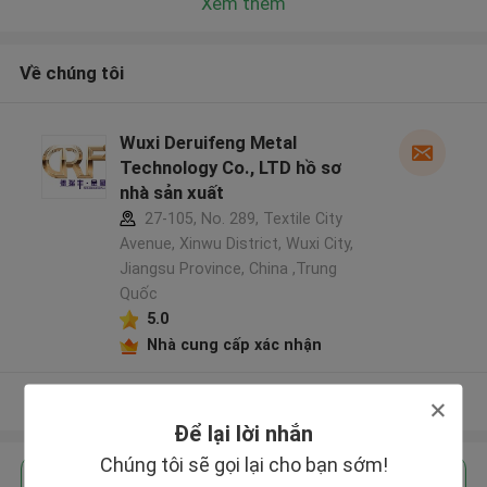
Xem thêm
Về chúng tôi
Wuxi Deruifeng Metal
Technology Co., LTD hồ sơ
nhà sản xuất
27-105, No. 289, Textile City
Avenue, Xinwu District, Wuxi City,
Jiangsu Province, China ,Trung
Quốc
5.0
Nhà cung cấp xác nhận
Xem thêm
Để lại lời nhắn
Chúng tôi sẽ gọi lại cho bạn sớm!
Nhận giá tốt nhất cho