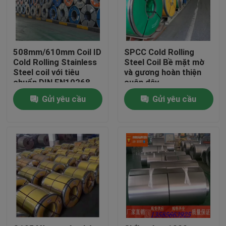
508mm/610mm Coil ID
SPCC Cold Rolling
Cold Rolling Stainless
Steel Coil Bề mặt mờ
Steel coil với tiêu
và gương hoàn thiện
chuẩn DIN EN10268
cuộn dây
508mm/610mm
Gửi yêu cầu
Gửi yêu cầu
Nhà
Sản phẩm
Video