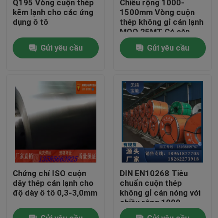
Q195 Vòng cuộn thép
Chiều rộng 1000-
kẽm lạnh cho các ứng
1500mm Vòng cuộn
dụng ô tô
thép không gỉ cán lạnh
Về chúng tôi
MOQ 25MT Có sẵn
Gửi yêu cầu
Gửi yêu cầu
Tham quan nhà máy
Kiểm soát chất lượng
Liên hệ chúng tôi
Yêu cầu báo giá
Chứng chỉ ISO cuộn
DIN EN10268 Tiêu
cuộn dây thép không gỉ
dây thép cán lạnh cho
chuẩn cuộn thép
độ dày ô tô 0,3-3,0mm
không gỉ cán nóng với
chiều rộng 1000-
1500mm
Thép cuộn cán nguội
Gửi yêu cầu
Gửi yêu cầu