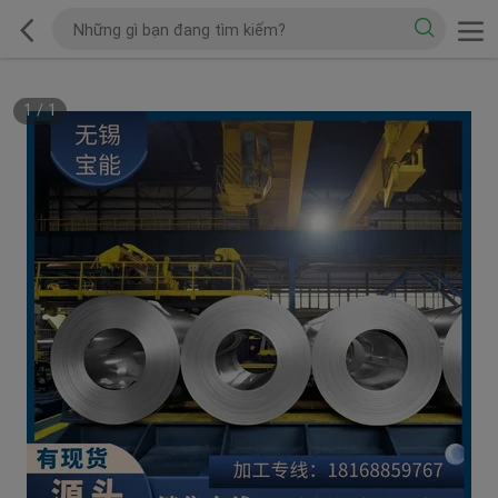
1
/
1