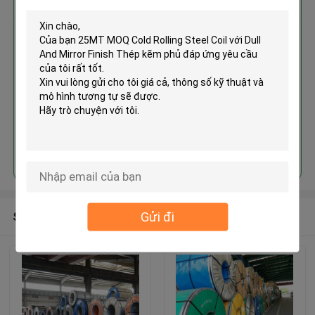
25MT MOQ Cold Rolling Steel
Coil với Dull And Mirror Finish
Thép kẽm phủ
Tiếp tục
Gửi đi
Sản phẩm khuyến cáo