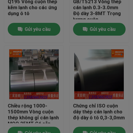
Q195 Vòng cuộn thép
GB/T5213 Vòng thép
kẽm lạnh cho các ứng
cán lạnh 0.3-3.0mm
dụng ô tô
Độ dày 3-8MT Trọng
Về chúng tôi
lượng cuộn
Gửi yêu cầu
Gửi yêu cầu
Tham quan nhà máy
Kiểm soát chất lượng
Liên hệ chúng tôi
Yêu cầu báo giá
Chiều rộng 1000-
Chứng chỉ ISO cuộn
cuộn dây thép không gỉ
1500mm Vòng cuộn
dây thép cán lạnh cho
thép không gỉ cán lạnh
độ dày ô tô 0,3-3,0mm
MOQ 25MT Có sẵn
Thép cuộn cán nguội
Gửi yêu cầu
Gửi yêu cầu