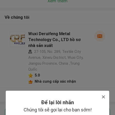
Xem thêm
Về chúng tôi
Wuxi Deruifeng Metal
Technology Co., LTD hồ sơ
nhà sản xuất
27-105, No. 289, Textile City
Avenue, Xinwu District, Wuxi City,
Jiangsu Province, China ,Trung
Quốc
5.0
Nhà cung cấp xác nhận
Xem thêm
Để lại lời nhắn
Chúng tôi sẽ gọi lại cho bạn sớm!
Nhận giá tốt nhất cho