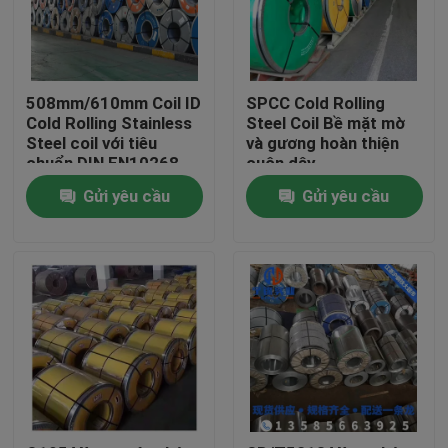
508mm/610mm Coil ID
SPCC Cold Rolling
Cold Rolling Stainless
Steel Coil Bề mặt mờ
Steel coil với tiêu
và gương hoàn thiện
chuẩn DIN EN10268
cuộn dây
508mm/610mm
Gửi yêu cầu
Gửi yêu cầu
Nhà
Sản phẩm
Video