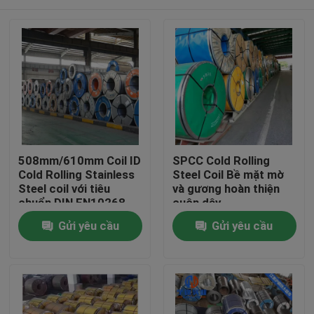
508mm/610mm Coil ID
SPCC Cold Rolling
Cold Rolling Stainless
Steel Coil Bề mặt mờ
Steel coil với tiêu
và gương hoàn thiện
chuẩn DIN EN10268
cuộn dây
508mm/610mm
Nhà
Gửi yêu cầu
Gửi yêu cầu
Sản phẩm
Video