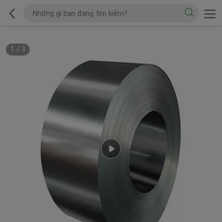
1
/
3