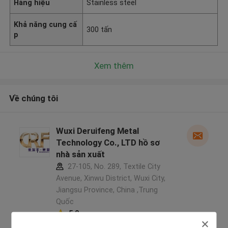
Hàng hiệu
Stainless steel
Khả năng cung cấ
300 tấn
p
Xem thêm
Về chúng tôi
Wuxi Deruifeng Metal
Technology Co., LTD hồ sơ
nhà sản xuất
27-105, No. 289, Textile City
Avenue, Xinwu District, Wuxi City,
Jiangsu Province, China ,Trung
Quốc
5.0
Nhà cung cấp xác nhận