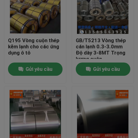
Về chúng tôi
Tham quan nhà máy
Q195 Vòng cuộn thép
GB/T5213 Vòng thép
kẽm lạnh cho các ứng
cán lạnh 0.3-3.0mm
dụng ô tô
Độ dày 3-8MT Trọng
Kiểm soát chất lượng
lượng cuộn
Gửi yêu cầu
Gửi yêu cầu
Liên hệ chúng tôi
Yêu cầu báo giá
cuộn dây thép không gỉ
Thép cuộn cán nguội